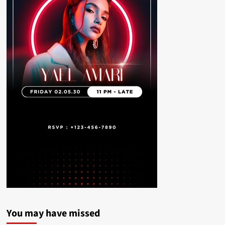
You may have missed