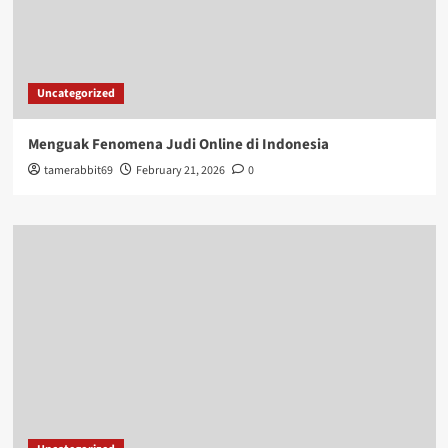
Uncategorized
Menguak Fenomena Judi Online di Indonesia
tamerabbit69
February 21, 2026
0