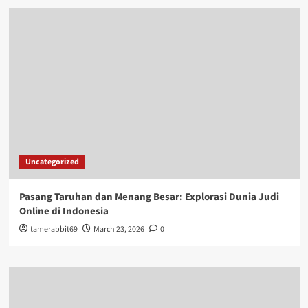
Uncategorized
Pasang Taruhan dan Menang Besar: Explorasi Dunia Judi
Online di Indonesia
tamerabbit69
March 23, 2026
0