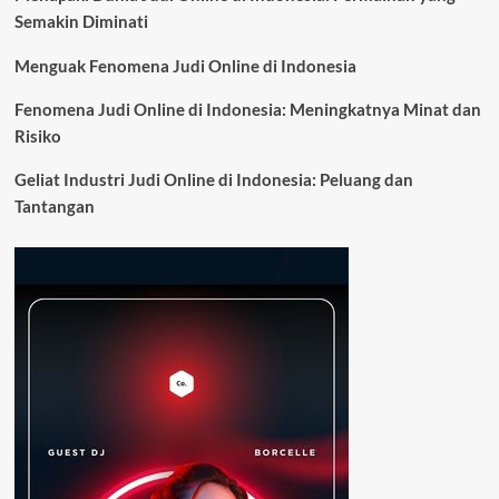
Semakin Diminati
Menguak Fenomena Judi Online di Indonesia
Fenomena Judi Online di Indonesia: Meningkatnya Minat dan
Risiko
Geliat Industri Judi Online di Indonesia: Peluang dan
Tantangan