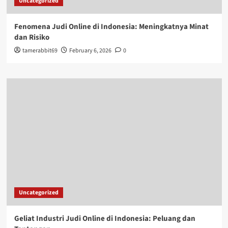
Uncategorized
Fenomena Judi Online di Indonesia: Meningkatnya Minat
dan Risiko
tamerabbit69
February 6, 2026
0
Uncategorized
Geliat Industri Judi Online di Indonesia: Peluang dan