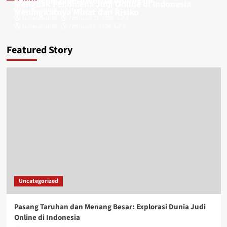
Menguak Fenomena Judi Online di Indonesia
tamerabbit69
March 23, 2026
0
Meningkatnya Minat dan Risiko
tamerabbit69
March 8, 2026
0
tamerabbit69
February 21, 2026
0
tamerabbit69
February 6, 2026
0
Featured Story
Uncategorized
Pasang Taruhan dan Menang Besar: Explorasi Dunia Judi
Online di Indonesia