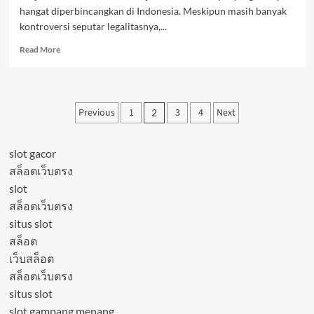
hingga
hangat diperbincangkan di Indonesia. Meskipun masih banyak
Taruhan
kontroversi seputar legalitasnya,...
Bola
Read
Read More
more
about
“Menggali
Potensi
Posts
Previous
1
3
4
Next
2
Keberuntungan:
pagination
Dunia
Judi
slot gacor
Online
di
สล็อตเว็บตรง
Indonesia”
slot
สล็อตเว็บตรง
situs slot
สล็อต
เว็บสล็อต
สล็อตเว็บตรง
situs slot
slot gampang menang