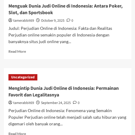
di
Menguak Dunia Judi Online di Indonesia: Antara Poker,
Dunia
Slot, dan Sportsbook
Judi
Online
tamerabbit69
October 9, 2025
0
Indonesia
Judul: Perjudian Online di Indonesia: Fakta dan Realitas
Perjudian online semakin populer di Indonesia dengan
banyaknya situs judi online yang...
Read
Read More
more
about
Menguak
Dunia
Uncategorized
Judi
Online
Mengintip Dunia Judi Online di Indonesia: Permainan
di
Favorit dan Legalitasnya
Indonesia:
Antara
tamerabbit69
September 24, 2025
0
Poker,
Perjudian Online di Indonesia: Fenomena yang Semakin
Slot,
Populer Perjudian online telah menjadi salah satu hiburan yang
dan
digemari oleh banyak orang...
Sportsbook
Read
Read More