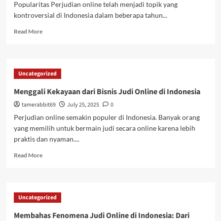
Popularitas Perjudian online telah menjadi topik yang
di
kontroversial di Indonesia dalam beberapa tahun...
Indonesia
Read
Read More
more
about
Ganasnya
Persaingan
Uncategorized
dalam
Dunia
Menggali Kekayaan dari Bisnis Judi Online di Indonesia
Judi
tamerabbit69
July 25, 2025
0
Online
Indonesia
Perjudian online semakin populer di Indonesia. Banyak orang
yang memilih untuk bermain judi secara online karena lebih
praktis dan nyaman....
Read
Read More
more
about
Menggali
Kekayaan
Uncategorized
dari
Bisnis
Membahas Fenomena Judi Online di Indonesia: Dari
Judi