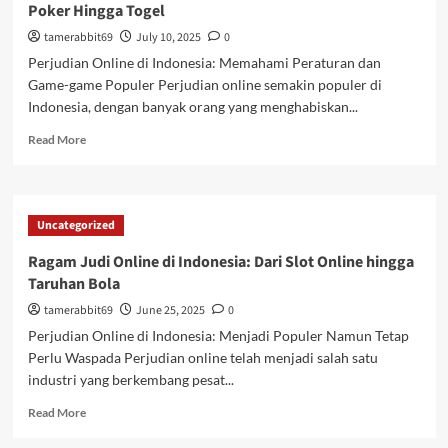
Poker Hingga Togel
Online
di
tamerabbit69
July 10, 2025
0
Indonesia
Perjudian Online di Indonesia: Memahami Peraturan dan
Game-game Populer Perjudian online semakin populer di
Indonesia, dengan banyak orang yang menghabiskan...
Read
Read More
more
about
Membahas
Fenomena
Uncategorized
Judi
Online
Ragam Judi Online di Indonesia: Dari Slot Online hingga
di
Taruhan Bola
Indonesia:
Dari
tamerabbit69
June 25, 2025
0
Poker
Perjudian Online di Indonesia: Menjadi Populer Namun Tetap
Hingga
Perlu Waspada Perjudian online telah menjadi salah satu
Togel
industri yang berkembang pesat...
Read
Read More
more
about