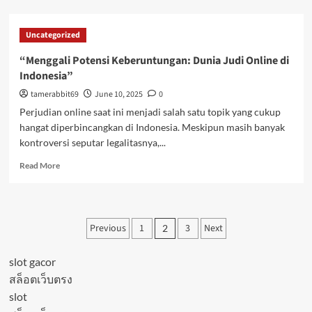
Ragam
Judi
Uncategorized
Online
di
“Menggali Potensi Keberuntungan: Dunia Judi Online di
Indonesia:
Indonesia”
Dari
Slot
tamerabbit69
June 10, 2025
0
Online
Perjudian online saat ini menjadi salah satu topik yang cukup
hingga
hangat diperbincangkan di Indonesia. Meskipun masih banyak
Taruhan
kontroversi seputar legalitasnya,...
Bola
Read
Read More
more
about
“Menggali
Potensi
Posts
Previous
1
3
Next
2
Keberuntungan:
pagination
Dunia
Judi
slot gacor
Online
สล็อตเว็บตรง
di
slot
Indonesia”