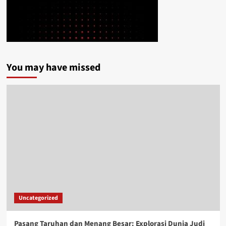
You may have missed
Uncategorized
Pasang Taruhan dan Menang Besar: Explorasi Dunia Judi