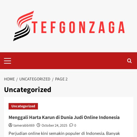
Skip
to
content
Primary
Menu
HOME
UNCATEGORIZED
PAGE 2
Uncategorized
Uncategorized
Menggali Harta Karun di Dunia Judi Online Indonesia
tamerabbit69
October 24, 2025
0
Perjudian online kini semakin populer di Indonesia. Banyak