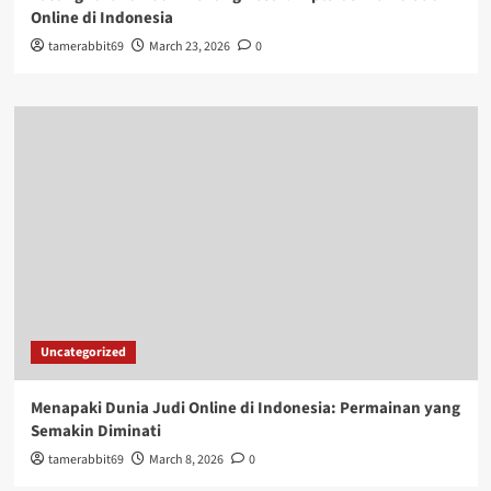
Online di Indonesia
tamerabbit69
March 23, 2026
0
Uncategorized
Menapaki Dunia Judi Online di Indonesia: Permainan yang
Semakin Diminati
tamerabbit69
March 8, 2026
0